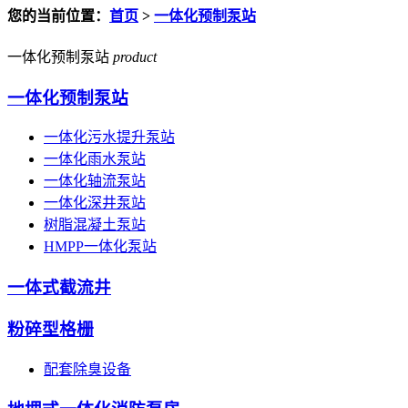
您的当前位置：
首页
>
一体化预制泵站
一体化预制泵站
product
一体化预制泵站
一体化污水提升泵站
一体化雨水泵站
一体化轴流泵站
一体化深井泵站
树脂混凝土泵站
HMPP一体化泵站
一体式截流井
粉碎型格栅
配套除臭设备