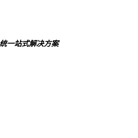
统一站式解决方案