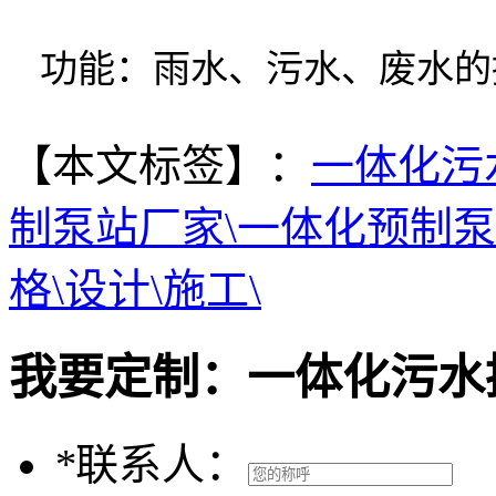
功能：雨水、污水、废水的
【本文标签】：
一体化污
制泵站厂家\一体化预制泵
格\设计\施工\
我要定制：
一体化污水
*
联系人：