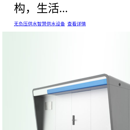
构，生活...
无负压供水
智慧供水设备
查看详情