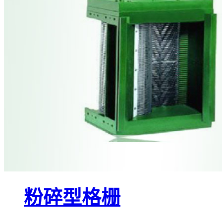
粉碎型格栅