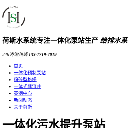
荷斯水系统
专注一体化泵站生产
给排水系
24h咨询热线
133-1719-7019
首页
一体化预制泵站
粉碎型格栅
一体式截流井
案例中心
新闻动态
关于荷斯
一体化污水提升泵站