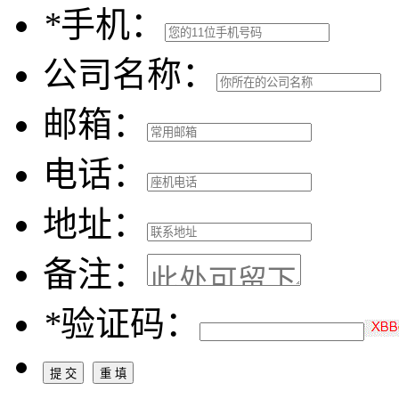
*
手机：
公司名称：
邮箱：
电话：
地址：
备注：
*
验证码：