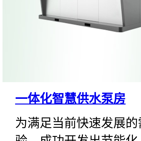
一体化智慧供水泵房
为满足当前快速发展的
验，成功开发出节能化