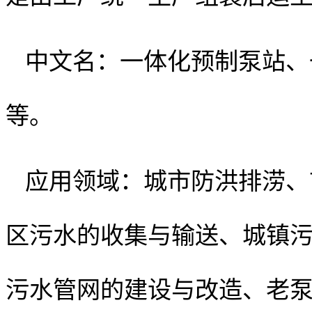
中文名：一体化预制泵站、
等。
应用领域：城市防洪排涝、
区污水的收集与输送、城镇
污水管网的建设与改造、老