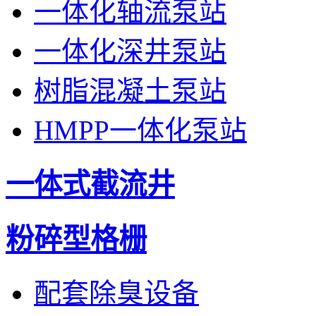
一体化轴流泵站
一体化深井泵站
树脂混凝土泵站
HMPP一体化泵站
一体式截流井
粉碎型格栅
配套除臭设备