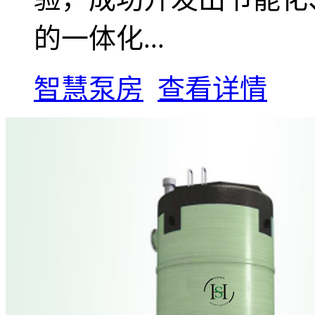
的一体化...
智慧泵房
查看详情